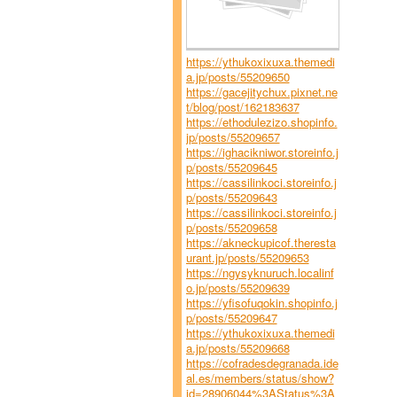
https://ythukoxixuxa.themedi
a.jp/posts/55209650
https://gacejitychux.pixnet.ne
t/blog/post/162183637
https://ethodulezizo.shopinfo.
jp/posts/55209657
https://ighacikniwor.storeinfo.j
p/posts/55209645
https://cassilinkoci.storeinfo.j
p/posts/55209643
https://cassilinkoci.storeinfo.j
p/posts/55209658
https://akneckupicof.theresta
urant.jp/posts/55209653
https://ngysyknuruch.localinf
o.jp/posts/55209639
https://yfisofuqokin.shopinfo.j
p/posts/55209647
https://ythukoxixuxa.themedi
a.jp/posts/55209668
https://cofradesdegranada.ide
al.es/members/status/show?
id=28906044%3AStatus%3A