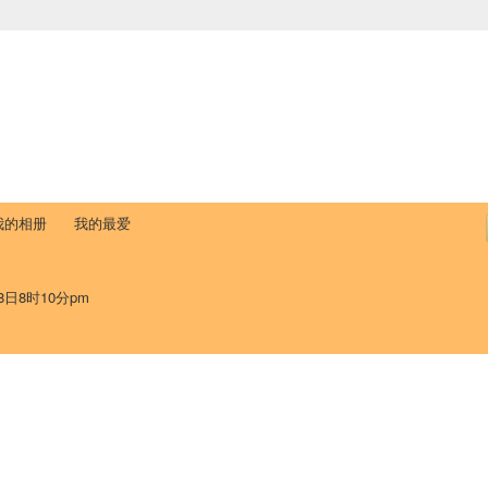
中国学生学者联谊会
University (CAISU)
论坛
博客
帮助
ISU
我的相册
我的最爱
8日8时10分pm