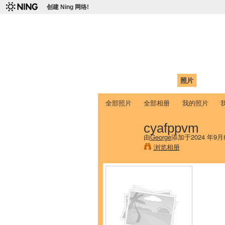
创建 Ning 网络!
爱达荷州立大学
Chinese Association of Idaho State 
首页
我的页面
成员
照片
视频
全部照片
全部相册
我的照片
cyafppvm
由
George
添加于2024 年9月
浏览相册