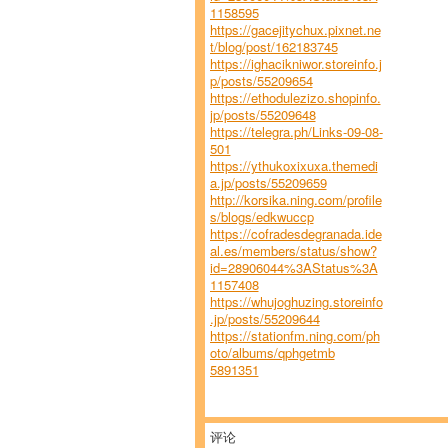
1158595
https://gacejitychux.pixnet.ne
t/blog/post/162183745
https://ighacikniwor.storeinfo.j
p/posts/55209654
https://ethodulezizo.shopinfo.
jp/posts/55209648
https://telegra.ph/Links-09-08-
501
https://ythukoxixuxa.themedi
a.jp/posts/55209659
http://korsika.ning.com/profile
s/blogs/edkwuccp
https://cofradesdegranada.ide
al.es/members/status/show?
id=28906044%3AStatus%3A
1157408
https://whujoghuzing.storeinfo
.jp/posts/55209644
https://stationfm.ning.com/ph
oto/albums/qphgetmb
5891351
评论