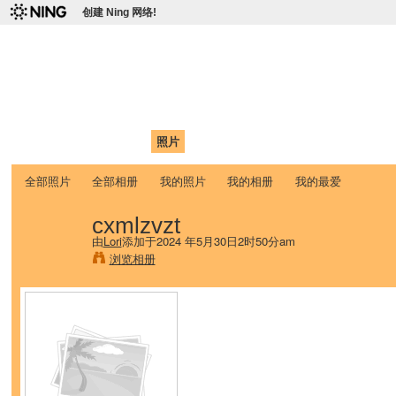
创建 Ning 网络!
爱达荷州立大学中国学生学
Chinese Association of Idaho State University (CAISU)
首页
我的页面
成员
照片
视频
论坛
博客
帮助
ISU
全部照片
全部相册
我的照片
我的相册
我的最爱
cxmlzvzt
由
Lori
添加于2024 年5月30日2时50分am
浏览相册