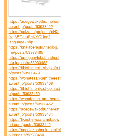
https://aqegewakothu.therest
aurant.jp/posts/53933422
https://paiza.io/projects/pHXi
0zlj6EGetuScKYQUqg?
language=php
https://knalaberagis.theblog.
me/posts/53933485
https://umugunylekush.shopi
nfo.jp/posts/53933483
https://ithishimenik.shopinfo.j
p/posts/53933479
https://wonatesankam.therest
aurant.jp/posts/53933468
https://ithishimenik.shopinfo.j
p/posts/53933459
https://wonatesankam.therest
aurant.jp/posts/53933452
https://aqegewakothu.therest
aurant.jp/posts/53933434
https://liknotiviwax.amebaow
nd.com/posts/53933442
https://ngedickushenk.localinf
o.jp/posts/53933460