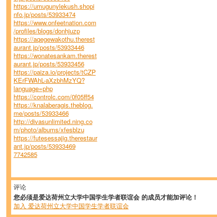
https://umugunylekush.shopi
nfo.jp/posts/53933474
https://www.onfeetnation.com
/profiles/blogs/donhjuzp
https://aqegewakothu.therest
aurant.jp/posts/53933446
https://wonatesankam.therest
aurant.jp/posts/53933456
https://paiza.io/projects/tCZP
KErFWAhL-aXzbhMzYQ?
language=php
https://controlc.com/0f05ff54
https://knalaberagis.theblog.
me/posts/53933466
http://divasunlimited.ning.co
m/photo/albums/xfesblzu
https://futesessajig.therestaur
ant.jp/posts/53933469
7742585
评论
您必须是爱达荷州立大学中国学生学者联谊会 的成员才能加评论！
加入 爱达荷州立大学中国学生学者联谊会