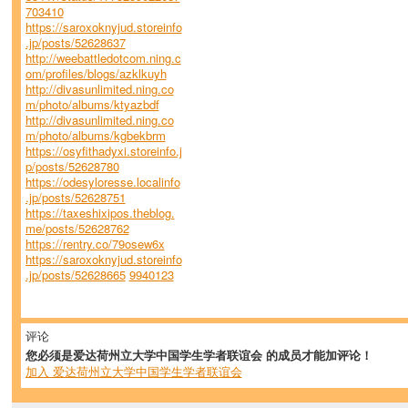
703410
https://saroxoknyjud.storeinfo
.jp/posts/52628637
http://weebattledotcom.ning.c
om/profiles/blogs/azklkuyh
http://divasunlimited.ning.co
m/photo/albums/ktyazbdf
http://divasunlimited.ning.co
m/photo/albums/kgbekbrm
https://osyfithadyxi.storeinfo.j
p/posts/52628780
https://odesyloresse.localinfo
.jp/posts/52628751
https://taxeshixipos.theblog.
me/posts/52628762
https://rentry.co/79osew6x
https://saroxoknyjud.storeinfo
.jp/posts/52628665
9940123
评论
您必须是爱达荷州立大学中国学生学者联谊会 的成员才能加评论！
加入 爱达荷州立大学中国学生学者联谊会