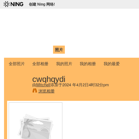
创建 Ning 网络!
爱达荷州立大学中国学生学
Chinese Association of Idaho State University (CAISU)
首页
我的页面
成员
照片
视频
论坛
博客
帮助
ISU
全部照片
全部相册
我的照片
我的相册
我的最爱
cwqhqydi
由
Mitchell
添加于2024 年4月2日4时32分pm
浏览相册