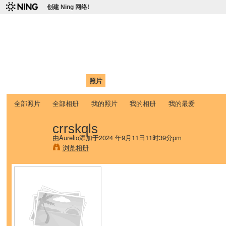
创建 Ning 网络!
爱达荷州立大学中国学生学
Chinese Association of Idaho State University (CAISU)
首页
我的页面
成员
照片
视频
论坛
博客
帮助
ISU
全部照片
全部相册
我的照片
我的相册
我的最爱
crrskqls
由
Aurelio
添加于2024 年9月11日11时39分pm
浏览相册