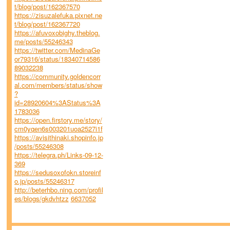
t/blog/post/162367570
https://zisuzalefuka.pixnet.ne
t/blog/post/162367720
https://afuvoxobighy.theblog.
me/posts/55246343
https://twitter.com/MedinaGe
or79316/status/18340714586
89032238
https://community.goldencorr
al.com/members/status/show
?
id=28920604%3AStatus%3A
1783036
https://open.firstory.me/story/
cm0yqen6s003201uoa2527i1f
https://avisithinaki.shopinfo.jp
/posts/55246308
https://telegra.ph/Links-09-12-
369
https://sedusoxofokn.storeinf
o.jp/posts/55246317
http://beterhbo.ning.com/profil
es/blogs/gkdvhtzz
6637052