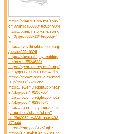
https://open.firstory.me/story/
cm0yqh1c1003801uo6z4r90r4
https://open.firstory.me/story/
cm0yqeou008k201tedpdqel1
w
https://avisithinaki.shopinfo.jp
/posts/55246325
https://afuvoxobighy.theblog.
me/posts/55246331
https://open.firstory.me/story/
cm0yqer1x003501uods4cdlbl
https://gexawharasug.themed
ia.jp/posts/55246323
https://jewemunkighu.pixnet.n
et/blog/post/162367651
https://jewemunkighu.pixnet.n
et/blog/post/162367573
https://community.thoracic.or
g/members/status/show?
id=28920624%3AStatus%3A
173444
https://rentry.co/wx5f9qh7
https://zisuzalefuka.pixnet.ne