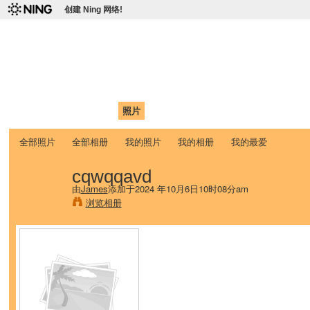
创建 Ning 网络!
爱达荷州立大学中国学生学
Chinese Association of Idaho State University (CAISU)
首页
我的页面
成员
照片
视频
论坛
博客
帮助
ISU
全部照片
全部相册
我的照片
我的相册
我的最爱
cqwqqavd
由
James
添加于2024 年10月6日10时08分am
浏览相册