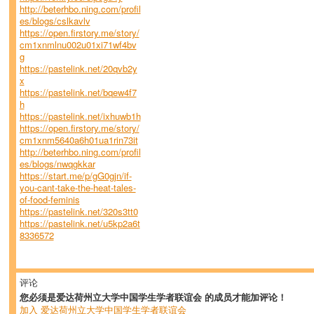
http://beterhbo.ning.com/profil
es/blogs/cslkavlv
https://open.firstory.me/story/
cm1xnmlnu002u01xi71wf4bv
g
https://pastelink.net/20qvb2y
x
https://pastelink.net/bqew4f7
h
https://pastelink.net/ixhuwb1h
https://open.firstory.me/story/
cm1xnm5640a6h01ua1rin73it
http://beterhbo.ning.com/profil
es/blogs/nwqgkkar
https://start.me/p/gG0gjn/if-
you-cant-take-the-heat-tales-
of-food-feminis
https://pastelink.net/320s3tt0
https://pastelink.net/u5kp2a6t
8336572
评论
您必须是爱达荷州立大学中国学生学者联谊会 的成员才能加评论！
加入 爱达荷州立大学中国学生学者联谊会