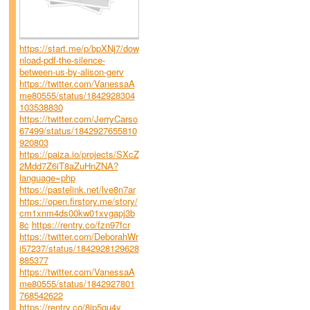
https://start.me/p/bpXNj7/dow
nload-pdf-the-silence-
between-us-by-alison-gerv
https://twitter.com/VanessaA
me80555/status/1842928304
103538830
https://twitter.com/JerryCarso
67499/status/1842927655810
920803
https://paiza.io/projects/SXcZ
2Mdd7Z6iT8aZuHnZNA?
language=php
https://pastelink.net/lve8n7ar
https://open.firstory.me/story/
cm1xnm4ds00kw01xvgapj3b
8c
https://rentry.co/fzn97fcr
https://twitter.com/DeborahWr
i57237/status/1842928129628
885377
https://twitter.com/VanessaA
me80555/status/1842927801
768542622
https://rentry.co/8ip5gu4y