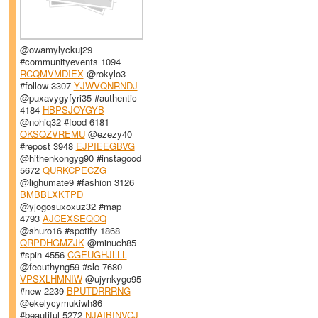
@owamylyckuj29
#communityevents 1094
RCQMVMDIEX
@rokylo3
#follow 3307
YJWVQNRNDJ
@puxavygyfyri35 #authentic
4184
HBPSJOYGYB
@nohiq32 #food 6181
OKSQZVREMU
@ezezy40
#repost 3948
EJPIEEGBVG
@hithenkongyg90 #instagood
5672
QURKCPECZG
@lighumate9 #fashion 3126
BMBBLXKTPD
@yjogosuxoxuz32 #map
4793
AJCEXSEQCQ
@shuro16 #spotify 1868
QRPDHGMZJK
@minuch85
#spin 4556
CGEUGHJLLL
@fecuthyng59 #slc 7680
VPSXLHMNIW
@ujynkygo95
#new 2239
BPUTDRRRNG
@ekelycymukiwh86
#beautiful 5272
NJAIBINVCJ