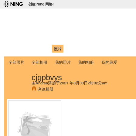
创建 Ning 网络!
爱达荷州立大学中国学生学
Chinese Association of Idaho State University (CAISU)
首页
我的页面
成员
照片
视频
论坛
博客
帮助
ISU
全部照片
全部相册
我的照片
我的相册
我的最爱
cjgpbvys
由
Andrea
添加于2021 年8月30日2时02分am
浏览相册