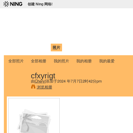
创建 Ning 网络!
爱达荷州立大学中国学生学
Chinese Association of Idaho State University (CAISU)
首页
我的页面
成员
照片
视频
论坛
博客
帮助
ISU
全部照片
全部相册
我的照片
我的相册
我的最爱
cfxyrigt
由
Cheryl
添加于2024 年7月7日2时42分pm
浏览相册