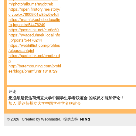
m/photo/albums/mjgbtreb
https://open.firstory.me/story/
clybwbx78009l01w85w6w4oli
https://mamickoshebe.localin
fo.jp/posts/54476249
https://pastelink.net/r1y8e69l
https://yvageduhirek.localinfo
.jp/posts/54476244
https://webhitlist.com/profiles
/blogs/sanfujnt
https://pastelink.net/emdfzxd
o
http://beterhbo.ning.com/profil
es/blogs/ommfuntr
1818729
评论
您必须是爱达荷州立大学中国学生学者联谊会 的成员才能加评论！
加入 爱达荷州立大学中国学生学者联谊会
© 2026 Created by
Webmaster
. 提供支持