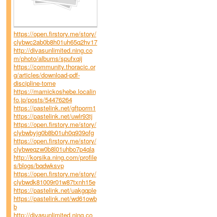
https://open.firstory.me/story/
clybwc2ab0b8h01uh65q2hv17
http://divasunlimited.ning.co
m/photo/albums/spufxqij
https://community.thoracic.or
g/articles/download-pdf-
discipline-tome
https://mamickoshebe.localin
fo.jp/posts/54476264
https://pastelink.net/gftporm1
https://pastelink.net/uwlr93tj
https://open.firstory.me/story/
clybwbyjg0b8b01uh0q939ofg
https://open.firstory.me/story/
clybweqzw0b8l01uhbo7p4qla
http://korsika.ning.com/profile
s/blogs/bqdwksvp
https://open.firstory.me/story/
clybwdk81009r01w87txnh15e
https://pastelink.net/uakgqple
https://pastelink.net/wd61owb
b
http://divasunlimited.ning.co