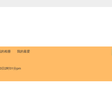
中国学生学者联谊会
University (CAISU)
论坛
博客
帮助
ISU
我的相册
我的最爱
0日2时01分pm