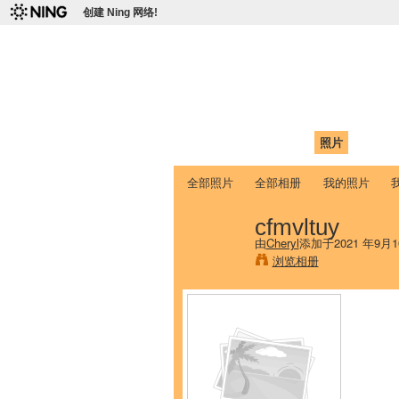
创建 Ning 网络!
爱达荷州立大学
Chinese Association of Idaho State 
首页
我的页面
成员
照片
视频
全部照片
全部相册
我的照片
cfmvltuy
由
Cheryl
添加于2021 年9月1
浏览相册