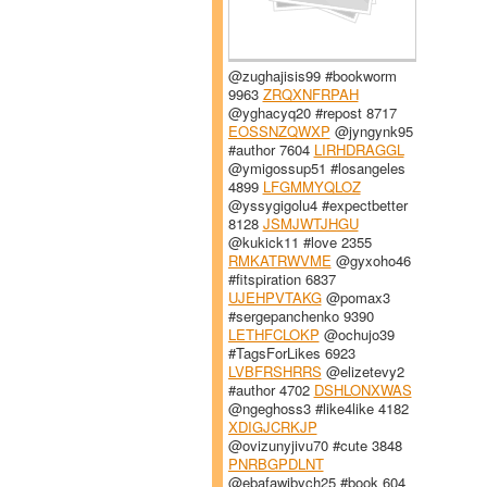
@zughajisis99 #bookworm
9963
ZRQXNFRPAH
@yghacyq20 #repost 8717
EOSSNZQWXP
@jyngynk95
#author 7604
LIRHDRAGGL
@ymigossup51 #losangeles
4899
LFGMMYQLOZ
@yssygigolu4 #expectbetter
8128
JSMJWTJHGU
@kukick11 #love 2355
RMKATRWVME
@gyxoho46
#fitspiration 6837
UJEHPVTAKG
@pomax3
#sergepanchenko 9390
LETHFCLOKP
@ochujo39
#TagsForLikes 6923
LVBFRSHRRS
@elizetevy2
#author 4702
DSHLONXWAS
@ngeghoss3 #like4like 4182
XDIGJCRKJP
@ovizunyjivu70 #cute 3848
PNRBGPDLNT
@ebafawibych25 #book 604