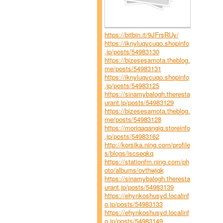
https://bitbin.it/9JFrsRUy/
https://iknyluqycuqo.shopinfo
.jp/posts/54983130
https://bizesesamota.theblog.
me/posts/54983131
https://iknyluqycuqo.shopinfo
.jp/posts/54983125
https://sinamybalogh.theresta
urant.jp/posts/54983129
https://bizesesamota.theblog.
me/posts/54983128
https://moriqaqangiq.storeinfo
.jp/posts/54983162
http://korsika.ning.com/profile
s/blogs/iscseqkq
https://stationfm.ning.com/ph
oto/albums/ovthwjqk
https://sinamybalogh.theresta
urant.jp/posts/54983139
https://ehynkoshusyd.localinf
o.jp/posts/54983133
https://ehynkoshusyd.localinf
o.jp/posts/54983149