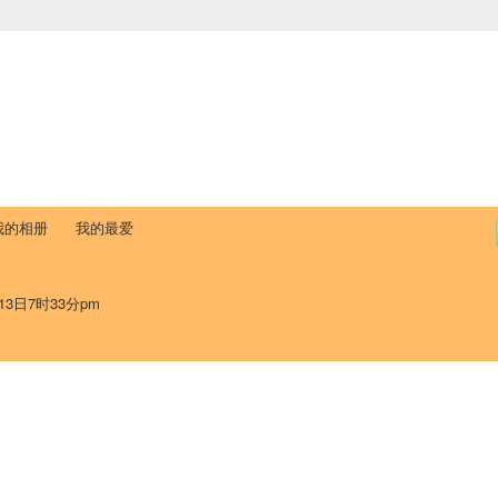
中国学生学者联谊会
University (CAISU)
论坛
博客
帮助
ISU
我的相册
我的最爱
13日7时33分pm