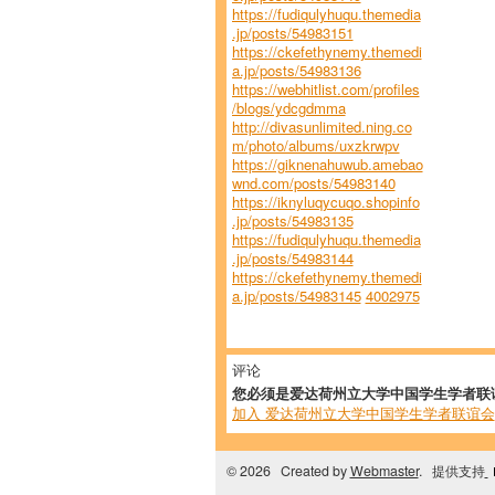
https://fudiqulyhuqu.themedia
.jp/posts/54983151
https://ckefethynemy.themedi
a.jp/posts/54983136
https://webhitlist.com/profiles
/blogs/ydcgdmma
http://divasunlimited.ning.co
m/photo/albums/uxzkrwpv
https://giknenahuwub.amebao
wnd.com/posts/54983140
https://iknyluqycuqo.shopinfo
.jp/posts/54983135
https://fudiqulyhuqu.themedia
.jp/posts/54983144
https://ckefethynemy.themedi
a.jp/posts/54983145
4002975
评论
您必须是爱达荷州立大学中国学生学者联
加入 爱达荷州立大学中国学生学者联谊会
© 2026 Created by
Webmaster
. 提供支持