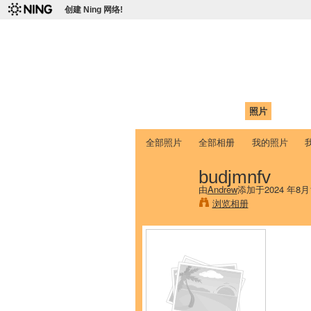
创建 Ning 网络!
爱达荷州立大学
Chinese Association of Idaho State 
首页
我的页面
成员
照片
视频
全部照片
全部相册
我的照片
budjmnfv
由
Andrew
添加于2024 年8月
浏览相册