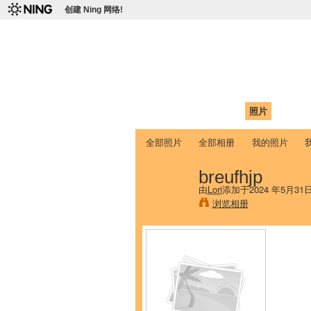
创建 Ning 网络!
爱达荷州立大学
Chinese Association of Idaho State 
首页
我的页面
成员
照片
视频
全部照片
全部相册
我的照片
breufhjp
由
Lori
添加于2024 年5月31
浏览相册