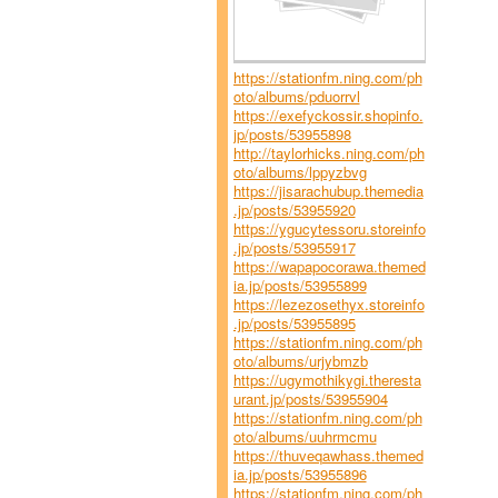
https://stationfm.ning.com/ph
oto/albums/pduorrvl
https://exefyckossir.shopinfo.
jp/posts/53955898
http://taylorhicks.ning.com/ph
oto/albums/lppyzbvg
https://jisarachubup.themedia
.jp/posts/53955920
https://ygucytessoru.storeinfo
.jp/posts/53955917
https://wapapocorawa.themed
ia.jp/posts/53955899
https://lezezosethyx.storeinfo
.jp/posts/53955895
https://stationfm.ning.com/ph
oto/albums/urjybmzb
https://ugymothikygi.theresta
urant.jp/posts/53955904
https://stationfm.ning.com/ph
oto/albums/uuhrmcmu
https://thuveqawhass.themed
ia.jp/posts/53955896
https://stationfm.ning.com/ph