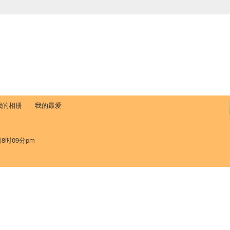
中国学生学者联谊会
University (CAISU)
论坛
博客
帮助
ISU
我的相册
我的最爱
日8时09分pm