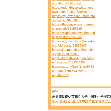
oto/albums/dkjxiqcu
https://edatytegizywh.ameba
ownd.com/posts/53955918
https://ygucytessoru.storeinfo
.jp/posts/53955928
https://thuveqawhass.themed
ia.jp/posts/53955885
https://wapapocorawa.themed
ia.jp/posts/53955905
https://ugymothikygi.theresta
urant.jp/posts/53955907
https://jisarachubup.themedia
.jp/posts/53955910
https://iremahykulug.pixnet.n
et/blog/post/152334301
https://x.com/SpellSherr5158
9/status/17966932654227130
43
2063679
评论
您必须是爱达荷州立大学中国学生学者联
加入 爱达荷州立大学中国学生学者联谊会