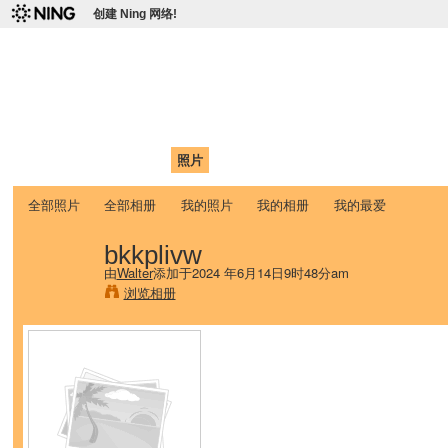
创建 Ning 网络!
爱达荷州立大学中国学生学
Chinese Association of Idaho State University (CAISU)
首页
我的页面
成员
照片
视频
论坛
博客
帮助
ISU
全部照片
全部相册
我的照片
我的相册
我的最爱
bkkplivw
由
Walter
添加于2024 年6月14日9时48分am
浏览相册