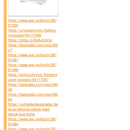
https://www.are.na/block/287
57293
https://unyluqyknyfo.theblog.
me/posts/54117049
https://bitbin.it/KbAgLbCg/
https://baskadia.com/post/80l
c7
https://www.are.na/block/287
61381
https://www.are.na/block/287
61366
https://echuvufyvick.theresta
urant.jp/posts/54117047
https://baskadia.com/post/80l
d0
https://baskadia.com/post/80l
bg
https://cofradesdegranada.ide
al.es/articles/online-read-
ebook-bug-tome
https://www.are.na/block/287
61484
https://www.are.na/block/287