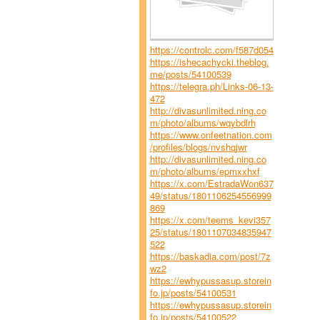
https://controlc.com/f587d054
https://ishecachycki.theblog.
me/posts/54100539
https://telegra.ph/Links-06-13-
472
http://divasunlimited.ning.co
m/photo/albums/wqybdlrh
https://www.onfeetnation.com
/profiles/blogs/nvshqjwr
http://divasunlimited.ning.co
m/photo/albums/epmxxhxf
https://x.com/EstradaWon637
49/status/1801106254556999
869
https://x.com/teems_kevi357
25/status/1801107034835947
522
https://baskadia.com/post/7z
wz2
https://ewhypussasup.storein
fo.jp/posts/54100531
https://ewhypussasup.storein
fo.jp/posts/54100522