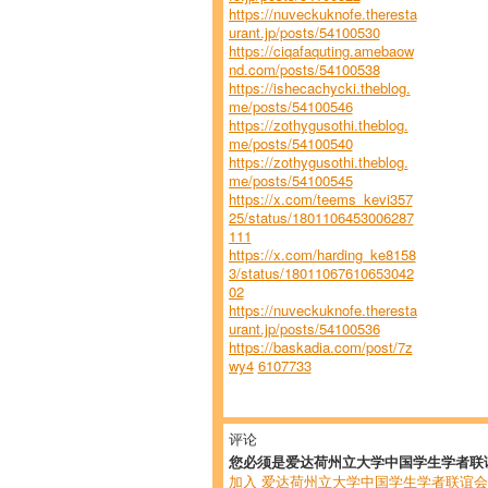
https://nuveckuknofe.theresta
urant.jp/posts/54100530
https://ciqafaquting.amebaow
nd.com/posts/54100538
https://ishecachycki.theblog.
me/posts/54100546
https://zothygusothi.theblog.
me/posts/54100540
https://zothygusothi.theblog.
me/posts/54100545
https://x.com/teems_kevi357
25/status/1801106453006287
111
https://x.com/harding_ke8158
3/status/18011067610653042
02
https://nuveckuknofe.theresta
urant.jp/posts/54100536
https://baskadia.com/post/7z
wy4
6107733
评论
您必须是爱达荷州立大学中国学生学者联
加入 爱达荷州立大学中国学生学者联谊会