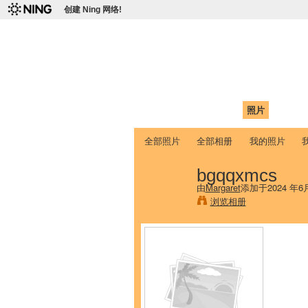
创建 Ning 网络!
爱达荷州立大学
Chinese Association of Idaho State 
首页
我的页面
成员
照片
视频
全部照片
全部相册
我的照片
bgqqxmcs
由
Margaret
添加于2024 年6
浏览相册