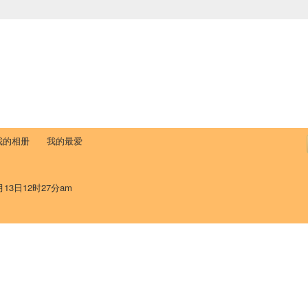
中国学生学者联谊会
University (CAISU)
论坛
博客
帮助
ISU
我的相册
我的最爱
月13日12时27分am