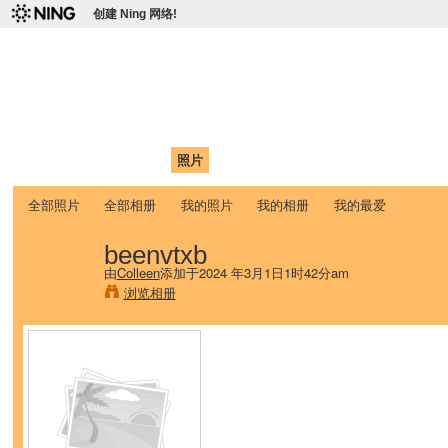
创建 Ning 网络!
爱达荷州立大学中国学生学
Chinese Association of Idaho State University (CAISU)
首页
我的页面
成员
照片
视频
论坛
博客
帮助
ISU
全部照片
全部相册
我的照片
我的相册
我的最爱
beenvtxb
由
Colleen
添加于2024 年3月1日1时42分am
浏览相册