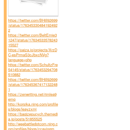
https://twitter.com/BHill92699
/status/176345330484192492
2
https://twitter.com/BeltErnie3
1247/status/17634533578243
15527
https://paiza.io/projects/XrzD
C-esPrmaS3cJbxcNVg?
language=php
https://twitter.com/SchultzFre
54145/status/1763453294708
510882
https://twitter.com/BHill92699
/status/176345367417132248
1
https://zenwriting.net/rimlea9
emq
http://korsika.ning.com/profile
s/blogs/leayzxmj
https://baqizepucych.themedi
a.jp/posts/51855525
http://weebattledotcom.ning.c
om/profiles/blogs/ccayioqm