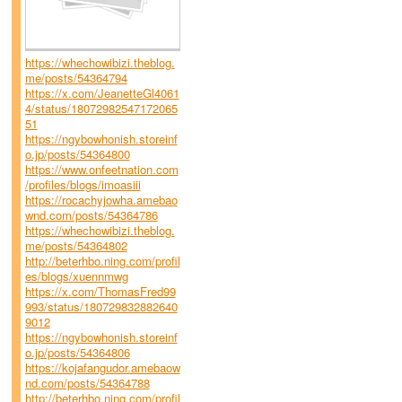
https://whechowibizi.theblog.
me/posts/54364794
https://x.com/JeanetteGl4061
4/status/18072982547172065
51
https://ngybowhonish.storeinf
o.jp/posts/54364800
https://www.onfeetnation.com
/profiles/blogs/imoasiii
https://rocachyjowha.amebao
wnd.com/posts/54364786
https://whechowibizi.theblog.
me/posts/54364802
http://beterhbo.ning.com/profil
es/blogs/xuennmwg
https://x.com/ThomasFred99
993/status/180729832882640
9012
https://ngybowhonish.storeinf
o.jp/posts/54364806
https://kojafangudor.amebaow
nd.com/posts/54364788
http://beterhbo.ning.com/profil