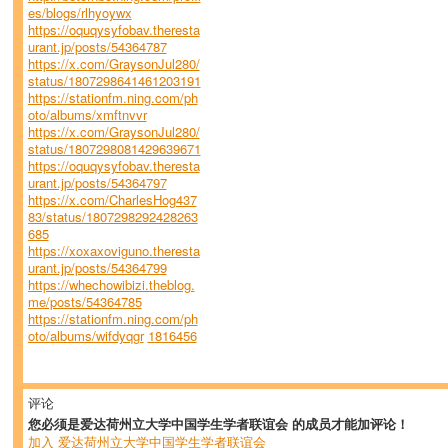
es/blogs/rlhyoywx
https://oquqysyfobav.theresta
urant.jp/posts/54364787
https://x.com/GraysonJul280/
status/1807298641461203191
https://stationfm.ning.com/ph
oto/albums/xmftnvvr
https://x.com/GraysonJul280/
status/1807298081429639671
https://oquqysyfobav.theresta
urant.jp/posts/54364797
https://x.com/CharlesHog437
83/status/1807298292428263
685
https://xoxaxoviguno.theresta
urant.jp/posts/54364799
https://whechowibizi.theblog.
me/posts/54364785
https://stationfm.ning.com/ph
oto/albums/wifdyqgr
1816456
评论
您必须是爱达荷州立大学中国学生学者联谊会 的成员才能加评论！
加入 爱达荷州立大学中国学生学者联谊会