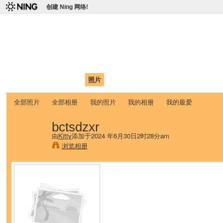
创建 Ning 网络!
爱达荷州立大学中国学生学
Chinese Association of Idaho State University (CAISU)
首页
我的页面
成员
照片
视频
论坛
博客
帮助
ISU
全部照片
全部相册
我的照片
我的相册
我的最爱
bctsdzxr
由
Kitty
添加于2024 年6月30日2时28分am
浏览相册