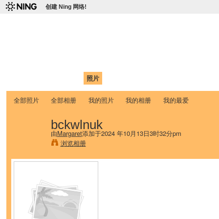
创建 Ning 网络!
爱达荷州立大学中国学生学
Chinese Association of Idaho State University (CAISU)
首页
我的页面
成员
照片
视频
论坛
博客
帮助
ISU
全部照片
全部相册
我的照片
我的相册
我的最爱
bckwlnuk
由
Margaret
添加于2024 年10月13日3时32分pm
浏览相册