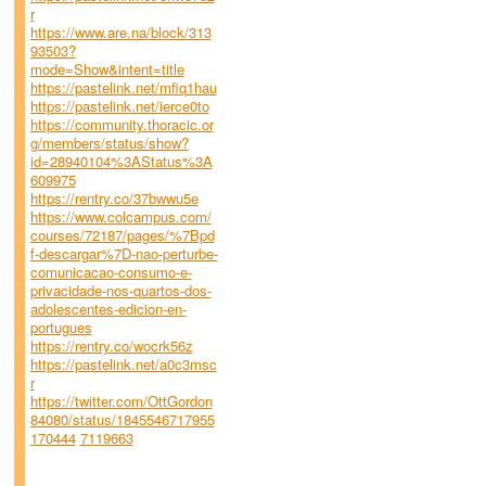
r
https://www.are.na/block/313
93503?
mode=Show&intent=title
https://pastelink.net/mfiq1hau
https://pastelink.net/ierce0to
https://community.thoracic.or
g/members/status/show?
id=28940104%3AStatus%3A
609975
https://rentry.co/37bwwu5e
https://www.colcampus.com/
courses/72187/pages/%7Bpd
f-descargar%7D-nao-perturbe-
comunicacao-consumo-e-
privacidade-nos-quartos-dos-
adolescentes-edicion-en-
portugues
https://rentry.co/wocrk56z
https://pastelink.net/a0c3msc
r
https://twitter.com/OttGordon
84080/status/1845546717955
170444
7119663