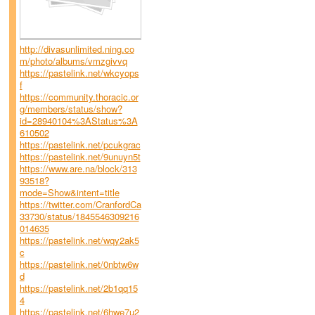
http://divasunlimited.ning.co
m/photo/albums/vmzgivvq
https://pastelink.net/wkcyops
f
https://community.thoracic.or
g/members/status/show?
id=28940104%3AStatus%3A
610502
https://pastelink.net/pcukgrac
https://pastelink.net/9unuyn5t
https://www.are.na/block/313
93518?
mode=Show&intent=title
https://twitter.com/CranfordCa
33730/status/1845546309216
014635
https://pastelink.net/wqy2ak5
c
https://pastelink.net/0nbtw6w
d
https://pastelink.net/2b1qq15
4
https://pastelink.net/6hwe7u2