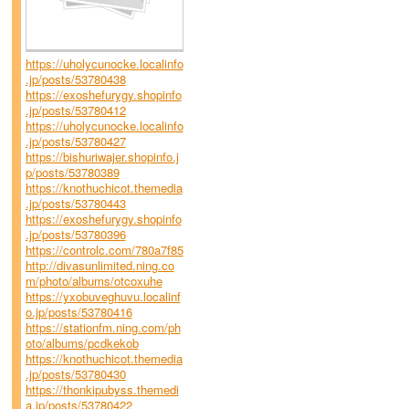
https://uholycunocke.localinfo
.jp/posts/53780438
https://exoshefurygy.shopinfo
.jp/posts/53780412
https://uholycunocke.localinfo
.jp/posts/53780427
https://bishuriwajer.shopinfo.j
p/posts/53780389
https://knothuchicot.themedia
.jp/posts/53780443
https://exoshefurygy.shopinfo
.jp/posts/53780396
https://controlc.com/780a7f85
http://divasunlimited.ning.co
m/photo/albums/otcoxuhe
https://yxobuveghuvu.localinf
o.jp/posts/53780416
https://stationfm.ning.com/ph
oto/albums/pcdkekob
https://knothuchicot.themedia
.jp/posts/53780430
https://thonkipubyss.themedi
a.jp/posts/53780422