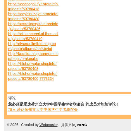
https://odanegolufyt.storeinfo.
jp/posts/53780413
https://edyhipuzejet.storeinfo.
jp/posts/53780420
https://assoligaxysh.storeinfo
.jp/posts/53780436
https://othemeconkul.themedi
a.jp/posts/53780410
http://divasunlimited.ning.co
m/photo/albums/ahfkbybd
http://korsika.ning.com/profile
s/blogs/umkosrbd
https://bishuriwajer.shopinfo.j
p/posts/53780408
https://bishuriwajer.shopinfo.j
p/posts/53780400
7773334
评论
您必须是爱达荷州立大学中国学生学者联谊会 的成员才能加评论！
加入 爱达荷州立大学中国学生学者联谊会
© 2026 Created by
Webmaster
. 提供支持