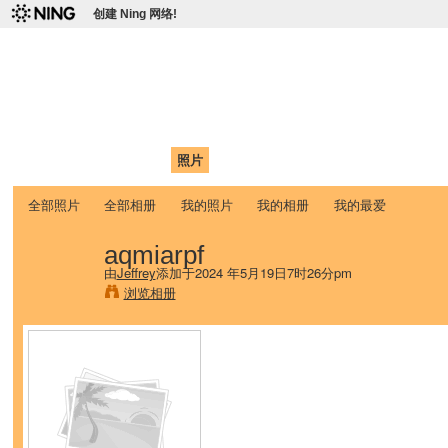
创建 Ning 网络!
爱达荷州立大学中国学生学
Chinese Association of Idaho State University (CAISU)
首页
我的页面
成员
照片
视频
论坛
博客
帮助
ISU
全部照片
全部相册
我的照片
我的相册
我的最爱
aqmiarpf
由
Jeffrey
添加于2024 年5月19日7时26分pm
浏览相册