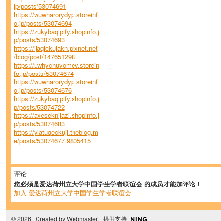
jp/posts/53074691
https://wuwharorydyp.storeinf
o.jp/posts/53074694
https://zukybaqipify.shopinfo.j
p/posts/53074693
https://ijaqickujakn.pixnet.net
/blog/post/147651298
https://uwhychuvomev.storein
fo.jp/posts/53074674
https://wuwharorydyp.storeinf
o.jp/posts/53074676
https://zukybaqipify.shopinfo.j
p/posts/53074722
https://axeseknijazi.shopinfo.j
p/posts/53074683
https://ylatuqeckuji.theblog.m
e/posts/53074677
9805415
评论
您必须是爱达荷州立大学中国学生学者联谊会 的成员才能加评论！
加入 爱达荷州立大学中国学生学者联谊会
© 2026 Created by
Webmaster
. 提供支持