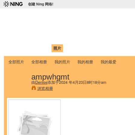
创建 Ning 网络!
爱达荷州立大学中国学生学
Chinese Association of Idaho State University (CAISU)
首页
我的页面
成员
照片
视频
论坛
博客
帮助
ISU
全部照片
全部相册
我的照片
我的相册
我的最爱
ampwhgmt
由
Denise
添加于2024 年4月23日8时18分am
浏览相册