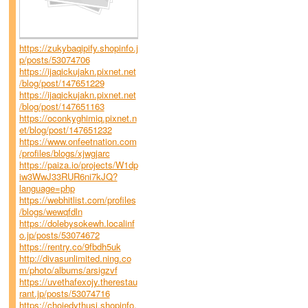
https://zukybaqipify.shopinfo.j
p/posts/53074706
https://ijaqickujakn.pixnet.net
/blog/post/147651229
https://ijaqickujakn.pixnet.net
/blog/post/147651163
https://oconkyghimiq.pixnet.n
et/blog/post/147651232
https://www.onfeetnation.com
/profiles/blogs/xjwgjarc
https://paiza.io/projects/W1dp
iw3WwJ33RUR6ni7kJQ?
language=php
https://webhitlist.com/profiles
/blogs/wewqfdln
https://dolebysokewh.localinf
o.jp/posts/53074672
https://rentry.co/9fbdh5uk
http://divasunlimited.ning.co
m/photo/albums/arsigzvf
https://uvethafexojy.therestau
rant.jp/posts/53074716
https://chojedythusi.shopinfo.