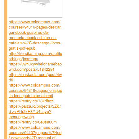
https://www.colcampus.com/
courses/94316/pages/descar
gar-ebook-guspires-de-
memoria-ebook-edicion-en-
catalan-%7C-descarga-libros-
gratis-pdf-epub
http://korsika.ning.com/profile
s/blogs/jqxcrsgu
https://uwhuxywhelor.amebao
wnd.com/posts/51842291
https://baskadia.com/post/4w
ri6
https://www.colcampus.com/
courses/94316/pages/jenisjop
lin-leer-epub-uxue-alberdi
https://rentry.co/78kdhqzi
https://paiza.io/projects/3Zk7
d-zvPHr2zR3YU4Lsyg?
language=php
https://rentry.co/6e8sn66m
https://www.colcampus.com/
courses/94137/pages/%7Bpd
f-download%7D-manual-of-