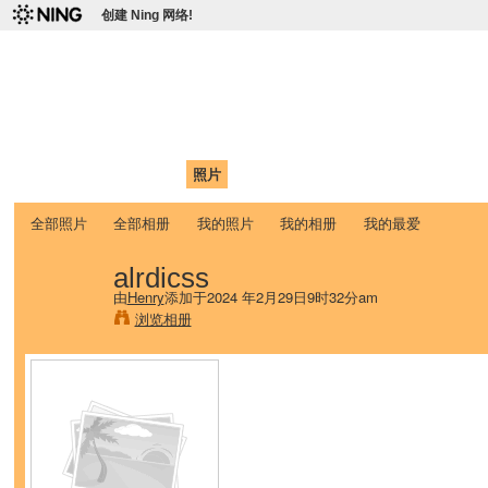
创建 Ning 网络!
爱达荷州立大学中国学生学
Chinese Association of Idaho State University (CAISU)
首页
我的页面
成员
照片
视频
论坛
博客
帮助
ISU
全部照片
全部相册
我的照片
我的相册
我的最爱
alrdicss
由
Henry
添加于2024 年2月29日9时32分am
浏览相册