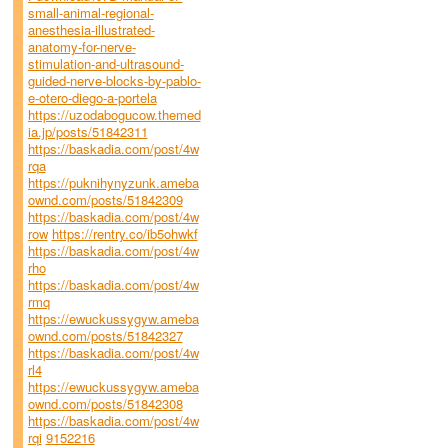
small-animal-regional-
anesthesia-illustrated-
anatomy-for-nerve-
stimulation-and-ultrasound-
guided-nerve-blocks-by-pablo-
e-otero-diego-a-portela
https://uzodabogucow.themed
ia.jp/posts/51842311
https://baskadia.com/post/4w
rqa
https://puknihynyzunk.ameba
ownd.com/posts/51842309
https://baskadia.com/post/4w
row
https://rentry.co/ib5ohwkf
https://baskadia.com/post/4w
rho
https://baskadia.com/post/4w
rmq
https://ewuckussygyw.ameba
ownd.com/posts/51842327
https://baskadia.com/post/4w
rl4
https://ewuckussygyw.ameba
ownd.com/posts/51842308
https://baskadia.com/post/4w
rqi
9152216