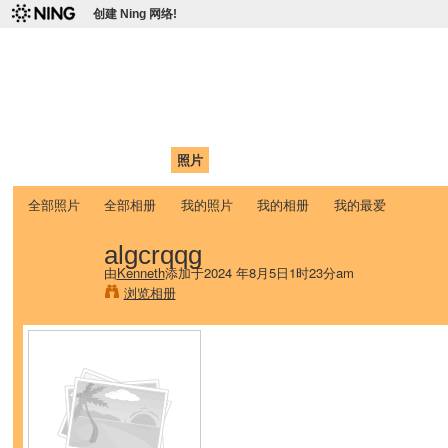
创建 Ning 网络!
爱达荷州立大学中国学生学
Chinese Association of Idaho State University (CAISU)
首页
我的页面
成员
照片
视频
论坛
博客
帮助
ISU
全部照片
全部相册
我的照片
我的相册
我的最爱
algcrqqg
由
Kenneth
添加于2024 年8月5日1时23分am
浏览相册