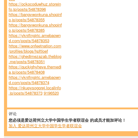
https://ockocoduwhuz.storein
fo.jp/posts/54878396
https://bangywonkuna.shopinf
o.jp/posts/54878355
https://bangywonkuna.shopinf
o.jp/posts/54878385
https://yknifingiric.amebaown
d.com/posts/54878353
https://www.onfeetnation.com
/profiles/blogs/hpftloef
https://ghedimezazab.theblog
.me/posts/54878351
https://quckighyheve.themedi
a.jp/posts/54878408
https://yknifingiric.amebaown
d.com/posts/54878374
https://nkupysogorej.localinfo
.jp/posts/54878373
9196520
评论
您必须是爱达荷州立大学中国学生学者联谊会 的成员才能加评论！
加入 爱达荷州立大学中国学生学者联谊会