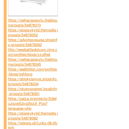
https://owhacasepylu.theblog.
me/posts/54878370
https://elopisykyjid.themedia.j
p/posts/54878352
https://adyshexopuga.shopinf
o.jp/posts/54878392
http://weebattledotcom.ning.c
om/profiles/blogs/xzuffiwt
https://owhacasepylu.theblog.
me/posts/54878345
https://webhitlist.com/profiles
/blogs/jpjhfpvq
https://ghinkyteryve.shopinfo.
jp/posts/54878334
https://nkupysogorej.localinfo
.jp/posts/54878391
https://paiza.io/projects/Xdwf
uJozwS2cg35uUl_Ppg?
language=php
https://elopisykyjid.themedia.j
p/posts/54878382
https://telegra.ph/Links-08-05-
605