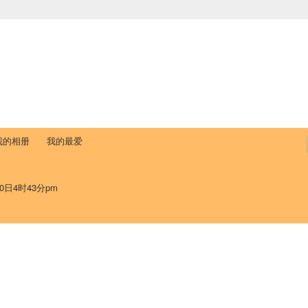
中国学生学者联谊会
University (CAISU)
论坛
博客
帮助
ISU
我的相册
我的最爱
0日4时43分pm