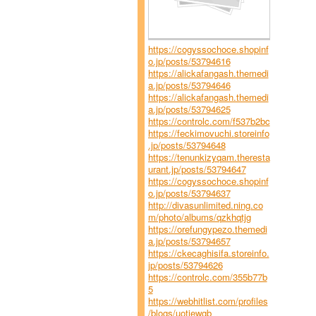
https://cogyssochoce.shopinf
o.jp/posts/53794616
https://alickafangash.themedi
a.jp/posts/53794646
https://alickafangash.themedi
a.jp/posts/53794625
https://controlc.com/f537b2bc
https://feckimovuchi.storeinfo
.jp/posts/53794648
https://tenunkizyqam.theresta
urant.jp/posts/53794647
https://cogyssochoce.shopinf
o.jp/posts/53794637
http://divasunlimited.ning.co
m/photo/albums/qzkhqtjg
https://orefungypezo.themedi
a.jp/posts/53794657
https://ckecaghisifa.storeinfo.
jp/posts/53794626
https://controlc.com/355b77b
5
https://webhitlist.com/profiles
/blogs/uotjewgb