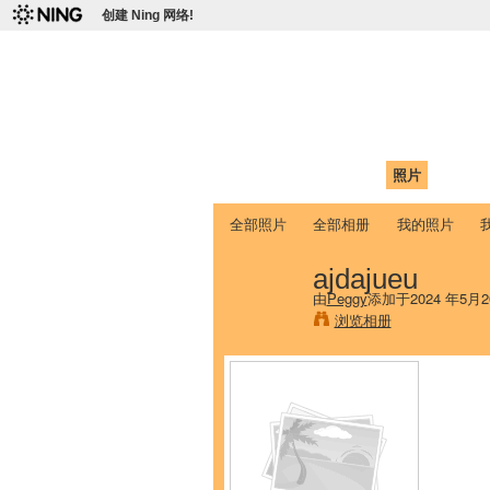
创建 Ning 网络!
爱达荷州立大学
Chinese Association of Idaho State 
首页
我的页面
成员
照片
视频
全部照片
全部相册
我的照片
ajdajueu
由
Peggy
添加于2024 年5月2
浏览相册