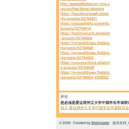
http://weebattledotcom.ning.c
om/profiles/blogs/gbjqyknj
https://hesofecunkawh.storei
nfo.jp/posts/53794601
https://ckecaghisifa.storeinfo.
jp/posts/53794615
https://feckimovuchi.storeinfo
.jp/posts/53794654
https://nyngughihowu.theblog.
me/posts/53794645
https://nyngughihowu.theblog.
me/posts/53794623
https://cogyssochoce.shopinf
o.jp/posts/53794628
https://nyngughihowu.theblog.
me/posts/53794634
4338522
评论
您必须是爱达荷州立大学中国学生学者联
加入 爱达荷州立大学中国学生学者联谊会
© 2026 Created by
Webmaster
. 提供支持