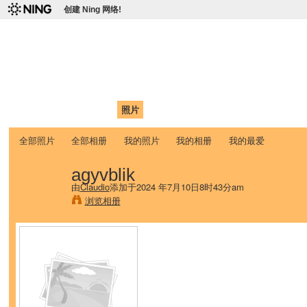
创建 Ning 网络!
爱达荷州立大学中国学生学
Chinese Association of Idaho State University (CAISU)
首页
我的页面
成员
照片
视频
论坛
博客
帮助
ISU
全部照片
全部相册
我的照片
我的相册
我的最爱
agyvblik
由
Claudio
添加于2024 年7月10日8时43分am
浏览相册