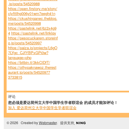
.jp/posts/54520988
https://open.firstory.me/story/
clyfttlhg006y01wm7eegh41n
https://ckushinganec.theblog.
me/posts/54520998
https://pastelink.net/6z2x4g9
4
https://pastelink.net/llriklqy
https://pesocuckarem.storeinf
o.jp/posts/54520997
https://paiza.io/projects/L6gO
7LYgc_CJfYBPxGPi0w?
language=php
https://bitbin.it/3kkCIDfT/
https://othypaknawoz.therest
aurant.jp/posts/54520977
3733815
评论
您必须是爱达荷州立大学中国学生学者联谊会 的成员才能加评论！
加入 爱达荷州立大学中国学生学者联谊会
© 2026 Created by
Webmaster
. 提供支持