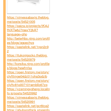
https://ximessabaxig.theblog.
me/posts/54521005
https://paiza.io/projects/tK4jJ
fhIXTw6J7rqexY2kA?
language=php
http://beterhbo.ning.com/profil
es/blogs/qgpechyq
https://pastelink.net/1npn2c9
2
https://itukonigocko.theblog.
me/posts/54520979
http://korsika.ning.com/profile
s/blogs/hewfmfax
https://open.firstory.me/story/
clyfttmge04dz011oha3pdzib
https://open.firstory.me/story/
clyftv81p007101wmbllo67zq
https://yzemingygheng.localin
fo.jp/posts/54520992
https://ximessabaxig.theblog.
me/posts/54520991
https://pastelink.net/gcr6tce2
https://ghuhomithick.storeinfo