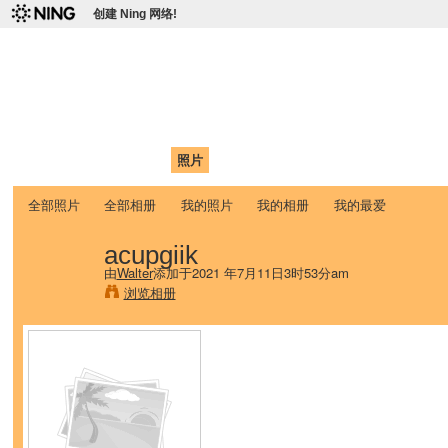
创建 Ning 网络!
爱达荷州立大学中国学生学
Chinese Association of Idaho State University (CAISU)
首页
我的页面
成员
照片
视频
论坛
博客
帮助
ISU
全部照片
全部相册
我的照片
我的相册
我的最爱
acupgiik
由
Walter
添加于2021 年7月11日3时53分am
浏览相册