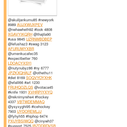
@akulijankumu85 #newyork
8989
AUJXWUXPEV
@nehawheth92 #look 4808
XGAVYIKQRH
@thajila90
#usa 9845
UZRNWBDBEP
@lefushaz3 #swag 3123
AFURUWYXBR
@umenkucafec35
#expectbetter 760
LDOACYXSYI
@nutynubyz86 #ny 6777
JPZKXQHALF
@othethu11
#diet 8169
SOQVYOYXHK
@efalil66 #art 1230
FRUHQOZLQS
@votaca45
#knife 1931
XVHRPIYXYQ
@reknimyrehe4 #hockey
4337
VBTWDEMMAQ
@ysyxyghi95 #icehockey
7903
UYDOREMLJJ
@fyhyh55 #hiphop 6474
PXUYBSIWQQ
@cinywh37
#support 7525
IBZDDRDVSB