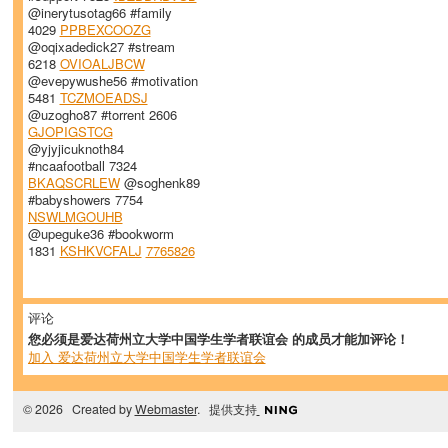
@inerytusotag66 #family
4029
PPBEXCOOZG
@oqixadedick27 #stream
6218
OVIOALJBCW
@evepywushe56 #motivation
5481
TCZMOEADSJ
@uzogho87 #torrent 2606
GJOPIGSTCG
@yjyjicuknoth84
#ncaafootball 7324
BKAQSCRLEW
@soghenk89
#babyshowers 7754
NSWLMGOUHB
@upeguke36 #bookworm
1831
KSHKVCFALJ
7765826
评论
您必须是爱达荷州立大学中国学生学者联谊会 的成员才能加评论！
加入 爱达荷州立大学中国学生学者联谊会
© 2026 Created by
Webmaster
. 提供支持