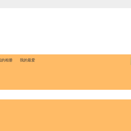
中国学生学者联谊会
University (CAISU)
论坛
博客
帮助
ISU
我的相册
我的最爱