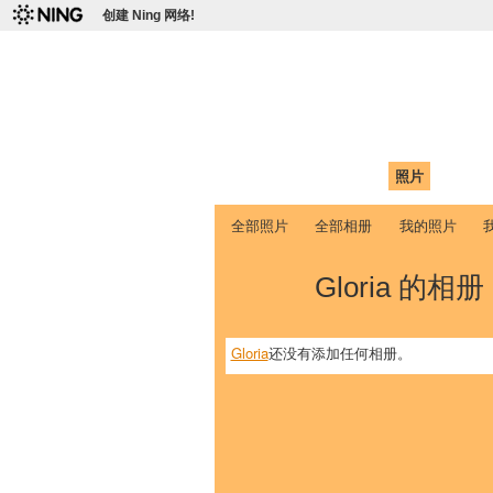
创建 Ning 网络!
爱达荷州立大学
Chinese Association of Idaho State 
首页
我的页面
成员
照片
视频
全部照片
全部相册
我的照片
Gloria 的相册
Gloria
还没有添加任何相册。