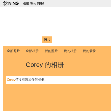
创建 Ning 网络!
爱达荷州立大学中国学生学
Chinese Association of Idaho State University (CAISU)
首页
我的页面
成员
照片
视频
论坛
博客
帮助
ISU
全部照片
全部相册
我的照片
我的相册
我的最爱
Corey 的相册
Corey
还没有添加任何相册。