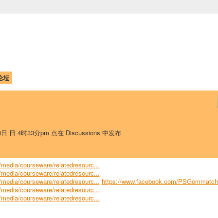
中国学生学者联谊会
University (CAISU)
论坛
博客
帮助
ISU
28日 日 4时33分pm 点在
Discussions
中发布
edia/courseware/relatedresourc...
edia/courseware/relatedresourc...
edia/courseware/relatedresourc...
https://www.facebook.com/PSGommatche
edia/courseware/relatedresourc...
edia/courseware/relatedresourc...