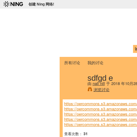
创建 Ning 网络!
爱达荷州立大学
Chinese Association of Idaho State 
首页
我的页面
成员
照片
视频
所有讨论
我的讨论
sdfgd e
由
nall nill
于 2018 年10月
浏览讨论
https://oercommons.s3.amazonaws.com/m
https://oercommons.s3.amazonaws.com/m
https://oercommons.s3.amazonaws.com/m
https://oercommons.s3.amazonaws.com/m
https://oercommons.s3.amazonaws.com/m
查看次数：
31