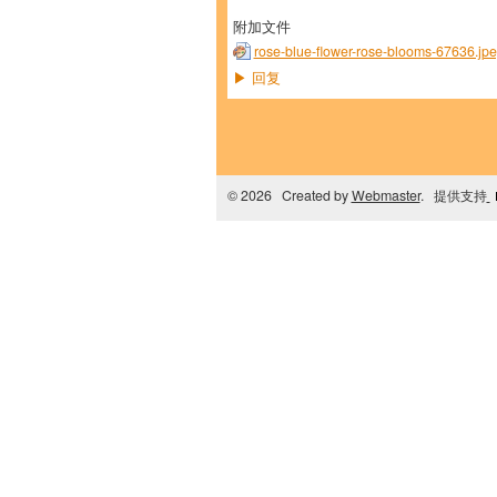
附加文件
rose-blue-flower-rose-blooms-67636.jp
回复
▶
© 2026 Created by
Webmaster
. 提供支持