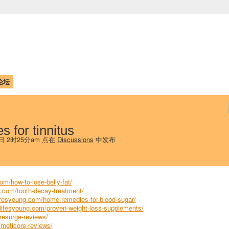
中国学生学者联谊会
University (CAISU)
论坛
博客
帮助
ISU
 for tinnitus
 日 2时25分am 点在
Discussions
中发布
om/how-to-lose-belly-fat/
g.com/tooth-decay-treatment/
lifesyoung.com/home-remedies-for-blood-sugar/
/lifesyoung.com/proven-weight-loss-supplements/
resurge-reviews/
/meticore-reviews/