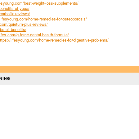
ifesyoung.com/best-weight-loss-supplements/
benefits-of-yoga/
carbofix-reviews/
/lifesyoung.com/home-remedies-for-osteoporosis/
g.com/quietum-plus-reviews/
bd-oil-benefits/
lifes.com/g-force-dental-health-formula/
ttps://lifesyoung.com/home-remedies-for-digestive-problems/