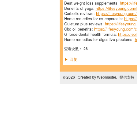
Best weight loss supplements:
https://l
Benefits of yoga:
https://lifesyoung.com/
Carbofix reviews:
https://lifesyoung.com/
Home remedies for osteoporosis:
https:/
Quietum plus reviews:
https://lifesyoun
Cbd oil benefits:
https://lifesyoung.com/c
G force dental health formula:
https://leo
Home remedies for digestive problems:
h
查看次数：
26
回复
▶
© 2026 Created by
Webmaster
. 提供支持