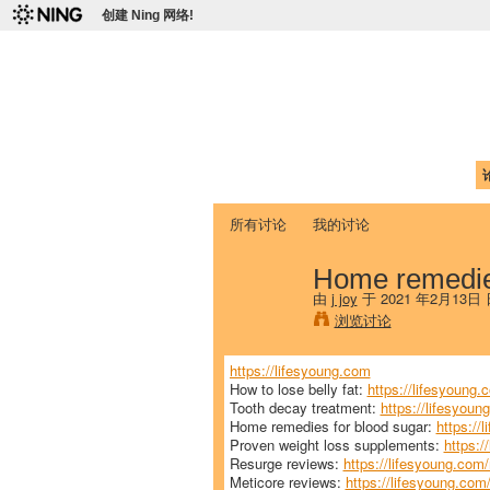
创建 Ning 网络!
爱达荷州立大学
Chinese Association of Idaho State 
首页
我的页面
成员
照片
视频
所有讨论
我的讨论
Home remedies
由
j joy
于 2021 年2月13日
浏览讨论
https://lifesyoung.com
How to lose belly fat:
https://lifesyoung.c
Tooth decay treatment:
https://lifesyoun
Home remedies for blood sugar:
https://
Proven weight loss supplements:
https:/
Resurge reviews:
https://lifesyoung.com/
Meticore reviews:
https://lifesyoung.com