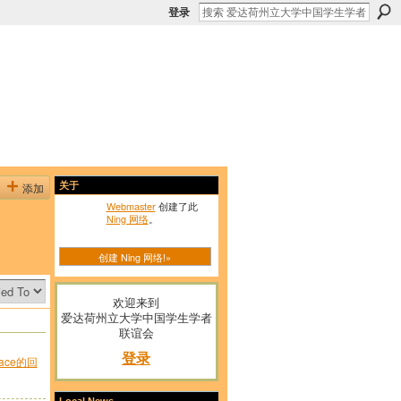
登录
添加
关于
Webmaster
创建了此
Ning 网络
。
创建 Ning 网络!»
欢迎来到
爱达荷州立大学中国学生学者
联谊会
登录
place的回
Local News