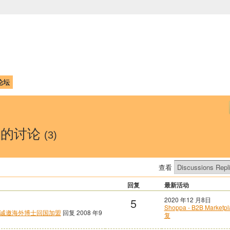
中国学生学者联谊会
University (CAISU)
论坛
博客
帮助
ISU
 的讨论
(3)
查看
回复
最新活动
5
2020 年12 月8日
Shoppa - B2B Market
诚邀海外博士回国加盟
回复 2008 年9
复